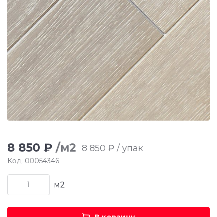
8 850 ₽
/м2
8 850 ₽ / упак
Код: 00054346
м2