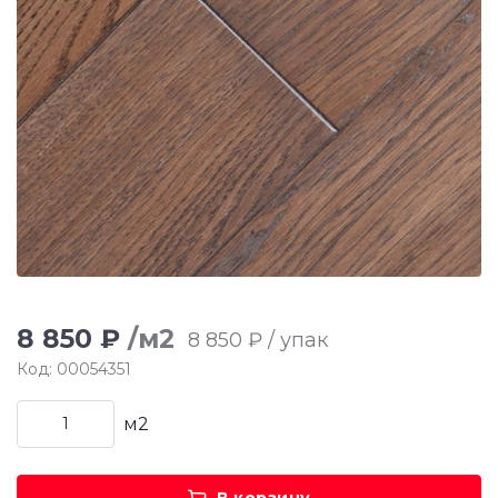
8 850 ₽
/м2
8 850 ₽ / упак
Код: 00054351
м2