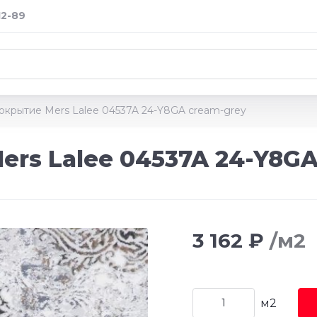
12-89
окрытие Mers Lalee 04537A 24-Y8GA cream-grey
rs Lalee 04537A 24-Y8GA
3 162 ₽
/м2
м2