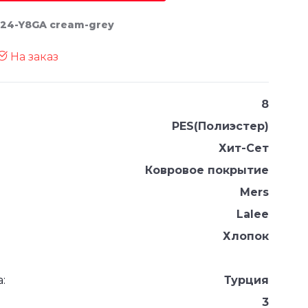
 24-Y8GA cream-grey
На заказ
8
PES(Полиэстер)
Хит-Сет
Ковровое покрытие
Mers
Lalee
Хлопок
:
Турция
3