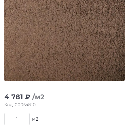
4 781 ₽
/м2
Код: 00064810
м2