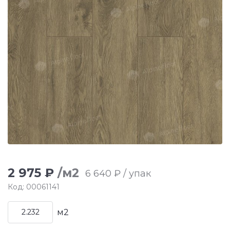
2 975 ₽
/м2
6 640 ₽ / упак
Код: 00061141
м2