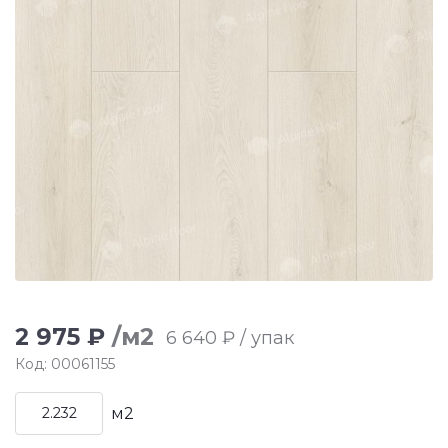
2 975 ₽
/м2
6 640 ₽ / упак
Код: 00061155
м2