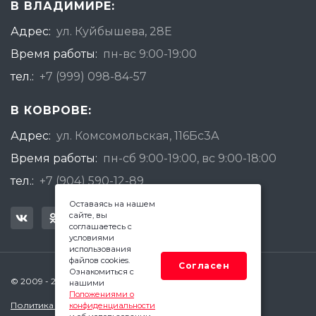
В ВЛАДИМИРЕ:
Адрес:
ул. Куйбышева, 28Е
Время работы:
пн-вс 9:00-19:00
тел.:
+7 (999) 098-84-57
В КОВРОВЕ:
Адрес:
ул. Комсомольская, 116Бс3А
Время работы:
пн-сб 9:00-19:00, вс 9:00-18:00
тел.:
+7 (904) 590-12-89
Оставаясь на нашем
сайте, вы
соглашаетесь с
условиями
использования
файлов cookies.
Согласен
Ознакомиться с
© 2009 - 2026 Квадратный Метр - Ковров
нашими
Положениями о
Политика конфиденциальности
конфиденциальности