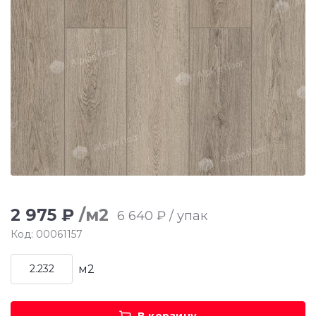
2 975 ₽
/м2
6 640 ₽ / упак
Код: 00061157
м2