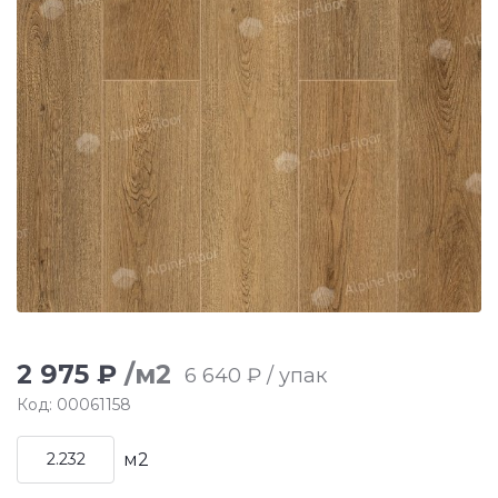
2 975 ₽
/м2
6 640 ₽ / упак
Код: 00061158
м2