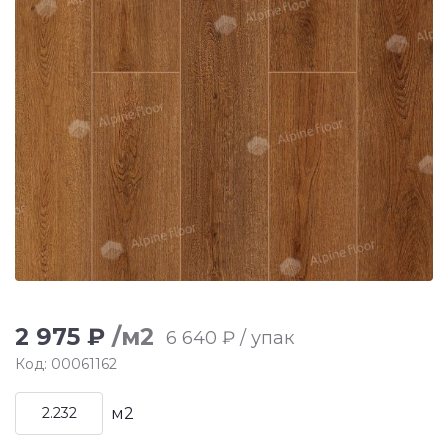
2 975 ₽
/м2
6 640 ₽ / упак
Код: 00061162
м2