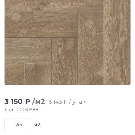
3 150 ₽
/м2
6 143 ₽ / упак
Код: 00060988
м2