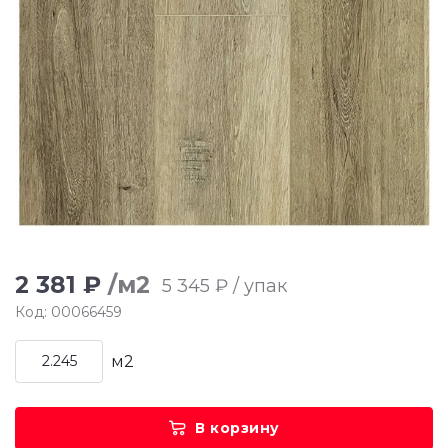
2 381 ₽
/м2
5 345 ₽ / упак
Код: 00066459
м2
В корзину