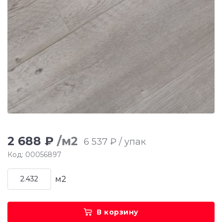
2 688 ₽
/м2
6 537 ₽ / упак
Код: 00056897
м2
В корзину