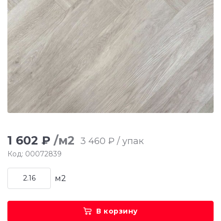
1 602 ₽
/м2
3 460 ₽ / упак
Код: 00072839
м2
В корзину