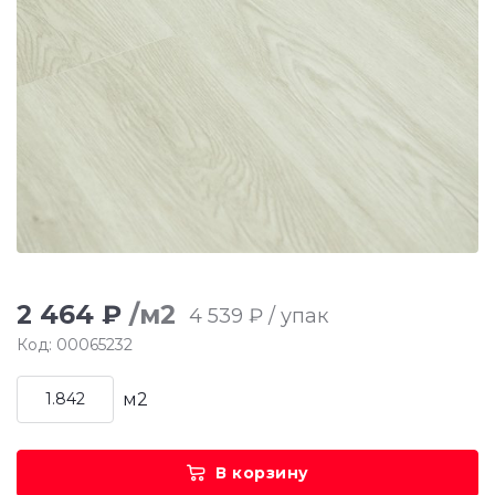
2 464 ₽
/м2
4 539 ₽ / упак
Код: 00065232
м2
В корзину