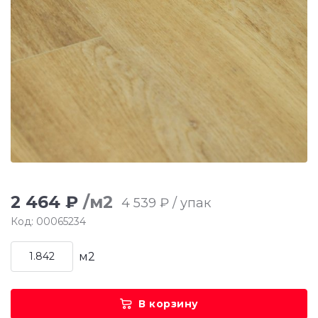
2 464 ₽
/м2
4 539 ₽ / упак
Код: 00065234
м2
В корзину