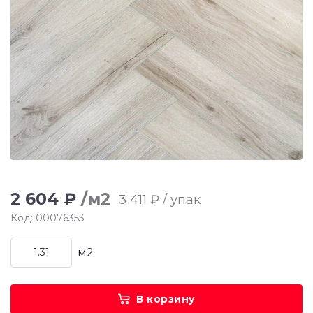
2 604 ₽
/м2
3 411 ₽ / упак
Код: 00076353
м2
В корзину