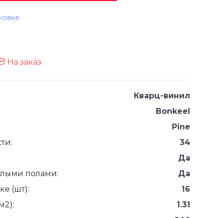
ковке.
На заказ
Кварц-винил
Bonkeel
Pine
ти:
34
Да
плыми полами:
Да
е (шт):
16
м2):
1.31