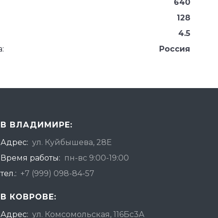
640
128
4.5
:
Россия
В ВЛАДИМИРЕ:
Адрес:
ул. Куйбышева, 28Е
Время работы:
пн-вс 9:00-19:00
тел.:
+7 (999) 098-84-57
В КОВРОВЕ:
Адрес:
ул. Комсомольская, 116Бс3А