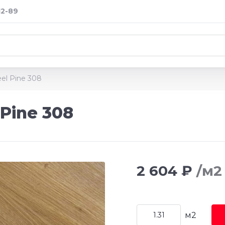
12-89
el Pine 308
Pine 308
2 604 ₽
/м2
м2