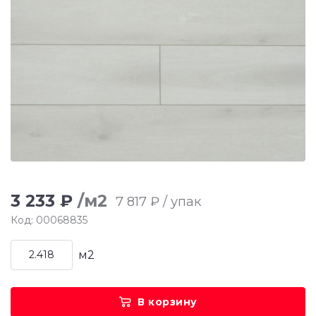
3 233 ₽
/м2
7 817 ₽ / упак
Код: 00068835
м2
В корзину