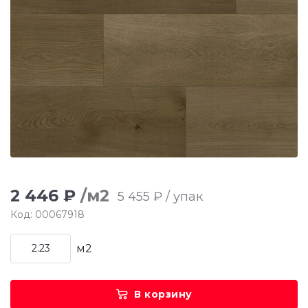
2 446 ₽
/м2
5 455 ₽ / упак
Код: 00067918
м2
В корзину