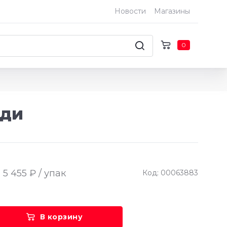
Новости
Магазины
0
дди
5 455 ₽ / упак
Код: 00063883
В корзину