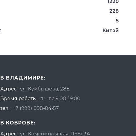
1220
228
5
:
Китай
В ВЛАДИМИРЕ:
Адрес:
ул. Куйбышева, 28Е
Время работы:
пн-вс 9:00-19:00
тел.:
+7 (999) 098-84-57
В КОВРОВЕ:
Адрес:
ул. Комсомольская, 116Бс3А