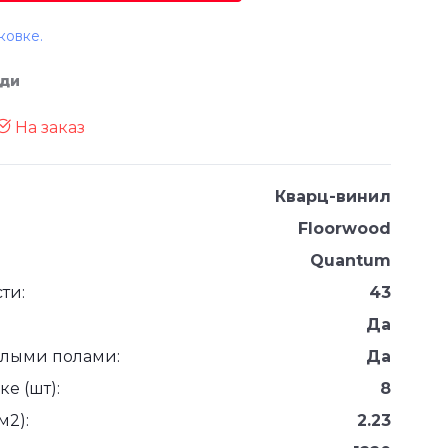
ковке.
дди
На заказ
Кварц-винил
Floorwood
Quantum
ти:
43
Да
плыми полами:
Да
е (шт):
8
м2):
2.23