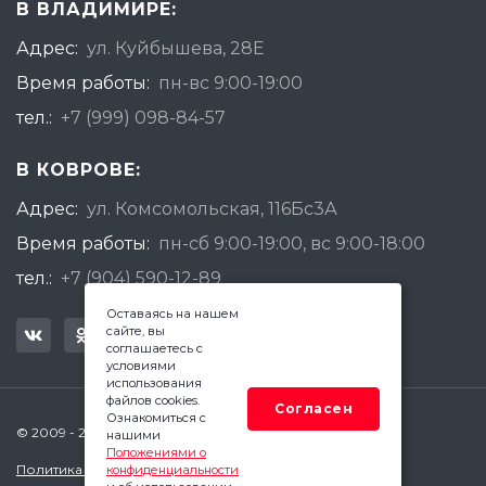
В ВЛАДИМИРЕ:
Адрес:
ул. Куйбышева, 28Е
Время работы:
пн-вс 9:00-19:00
тел.:
+7 (999) 098-84-57
В КОВРОВЕ:
Адрес:
ул. Комсомольская, 116Бс3А
Время работы:
пн-сб 9:00-19:00, вс 9:00-18:00
тел.:
+7 (904) 590-12-89
Оставаясь на нашем
сайте, вы
соглашаетесь с
условиями
использования
файлов cookies.
Согласен
Ознакомиться с
© 2009 - 2026 Квадратный Метр - Ковров
нашими
Положениями о
Политика конфиденциальности
конфиденциальности