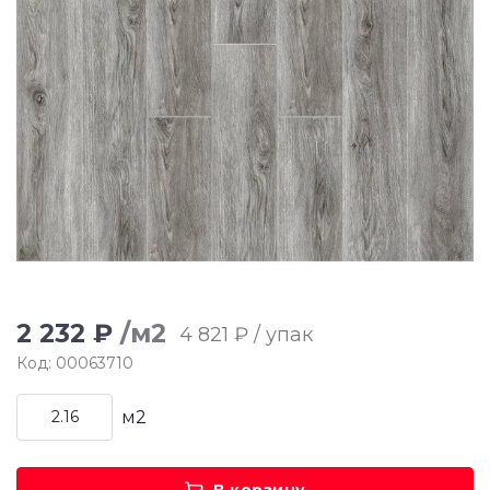
2 232 ₽
/м2
4 821 ₽ / упак
Код: 00063710
м2