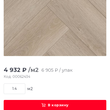
4 932 ₽
/м2
6 905 ₽ / упак
Код: 00062434
м2
В корзину