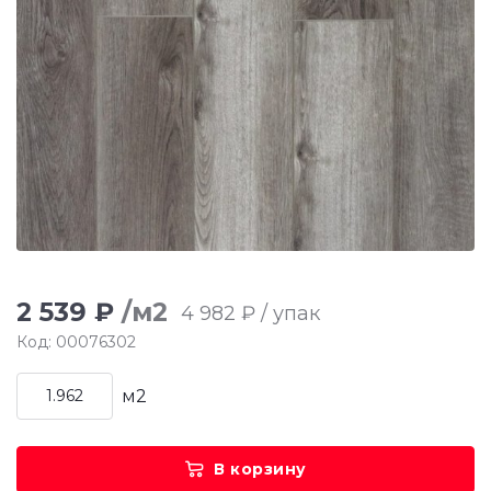
2 539 ₽
/м2
4 982 ₽ / упак
Код: 00076302
м2
В корзину