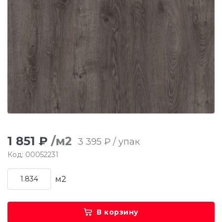
1 851 ₽
/м2
3 395 ₽ / упак
Код: 00052231
м2
В корзину