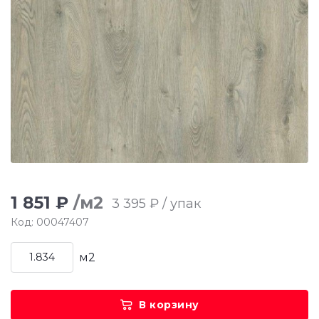
1 851 ₽
/м2
3 395 ₽ / упак
Код: 00047407
м2
В корзину