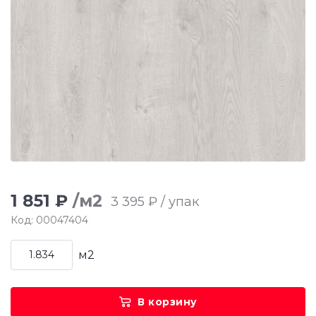
1 851 ₽
/м2
3 395 ₽ / упак
Код: 00047404
м2
В корзину