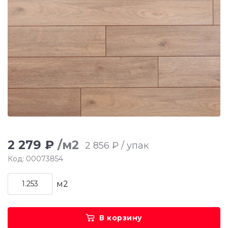
2 279 ₽
/м2
2 856 ₽ / упак
Код: 00073854
м2
В корзину