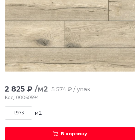
2 825 ₽
/м2
5 574 ₽ / упак
Код: 00060594
м2
В корзину