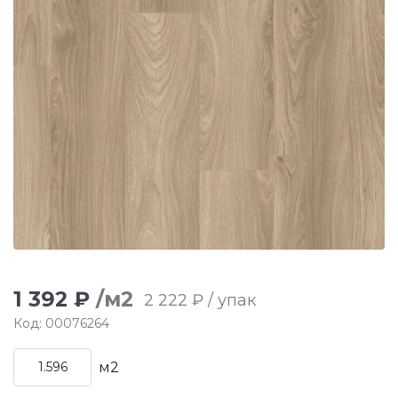
1 392 ₽
/м2
2 222 ₽ / упак
Код: 00076264
м2