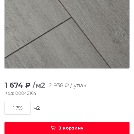
1 674 ₽
/м2
2 938 ₽ / упак
Код: 00042164
м2
В корзину