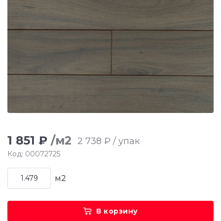
1 851 ₽
/м2
2 738 ₽ / упак
Код: 00072725
м2
В корзину