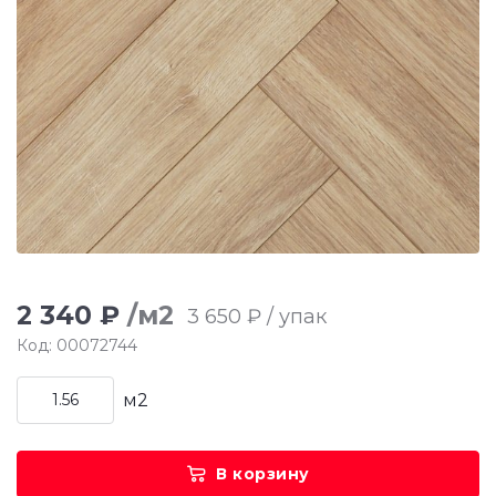
2 340 ₽
/м2
3 650 ₽ / упак
Код: 00072744
м2
В корзину