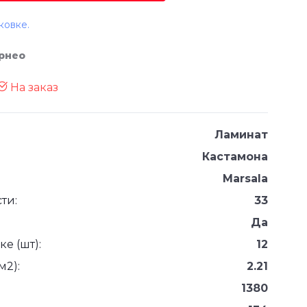
ковке.
орнео
На заказ
Ламинат
Кастамона
Marsala
ти:
33
Да
е (шт):
12
м2):
2.21
1380