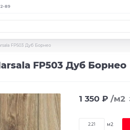
12-89
rsala FP503 Дуб Борнео
arsala FP503 Дуб Борнео
1 350 ₽
/м2
м2