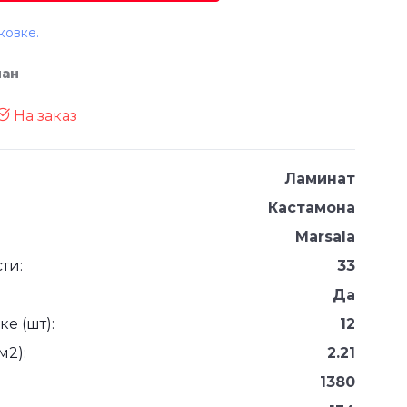
ковке.
ман
На заказ
Ламинат
Кастамона
Marsala
ти:
33
Да
е (шт):
12
м2):
2.21
1380