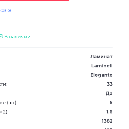
ковке.
В наличии
Ламинат
Lamineli
Elegante
ти:
33
Да
е (шт):
6
м2):
1.6
1382