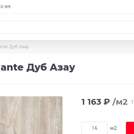
12-89
ante Дуб Азау
gante Дуб Азау
1 163 ₽
/м2
1
м2