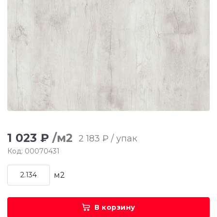
1 023 ₽
/м2
2 183 ₽ / упак
Код: 00070431
м2
В корзину