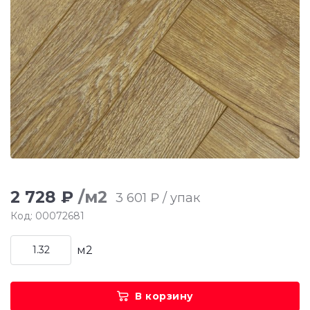
2 728 ₽
/м2
3 601 ₽ / упак
Код: 00072681
м2
В корзину