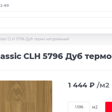
12-89
assic CLH 5796 Дуб термо натуральный
lassic CLH 5796 Дуб терм
1 444 ₽
/м2
м2