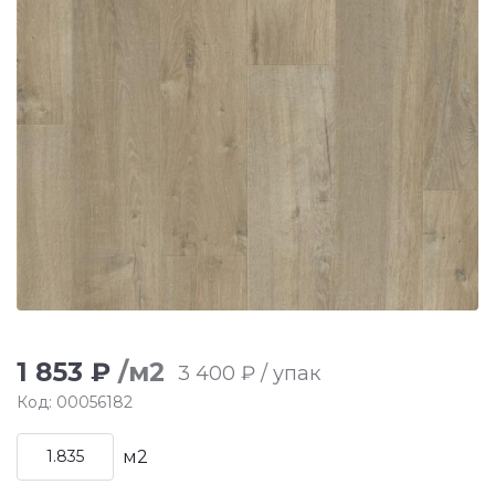
1 853 ₽
/м2
3 400 ₽ / упак
Код: 00056182
м2