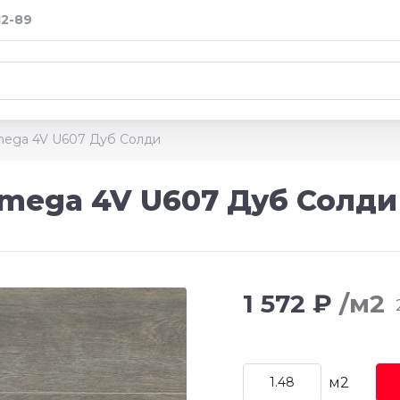
12-89
mega 4V U607 Дуб Солди
mega 4V U607 Дуб Солди
1 572 ₽
/м2
м2