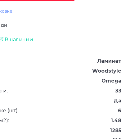
ковке.
лди
В наличии
Ламинат
Woodstyle
Omega
ти:
33
Да
е (шт):
6
м2):
1.48
1285