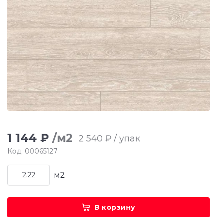
1 144 ₽
/м2
2 540 ₽ / упак
Код: 00065127
м2
В корзину