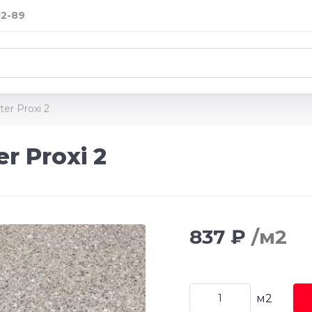
12-89
er Proxi 2
r Proxi 2
837 ₽
/м2
м2