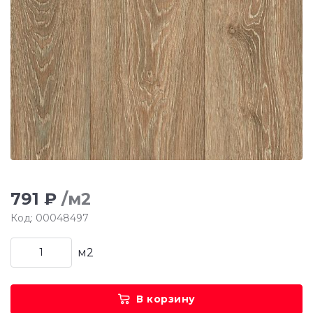
791 ₽
/м2
Код: 00048497
м2
В корзину